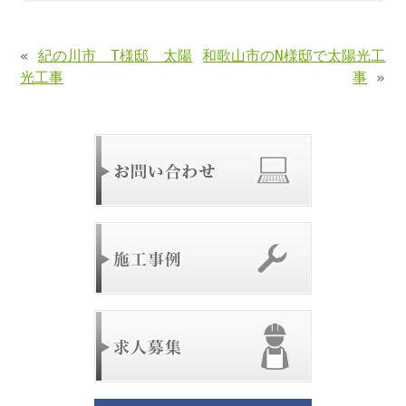
«
紀の川市 T様邸 太陽
和歌山市のN様邸で太陽光工
光工事
事
»